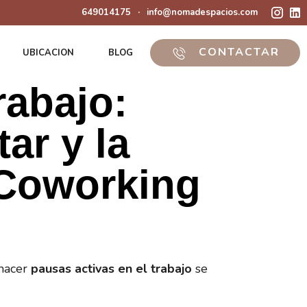
649014175
·
info@nomadespacios.com
CONTACTAR
UBICACION
BLOG
rabajo:
tar y la
 Coworking
 hacer
pausas activas en el trabajo
se