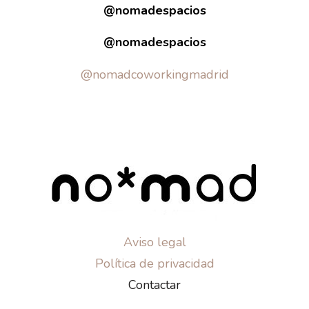
@nomadespacios
@nomadespacios
@nomadcoworkingmadrid
Aviso legal
Política de privacidad
Contactar