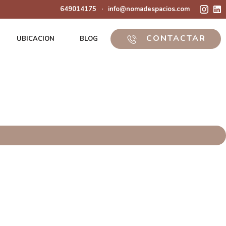
649014175
·
info@nomadespacios.com
CONTACTAR
UBICACION
BLOG