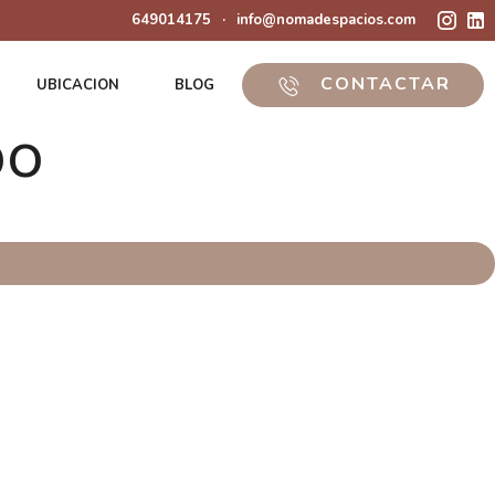
649014175
·
info@nomadespacios.com
CONTACTAR
UBICACION
BLOG
po